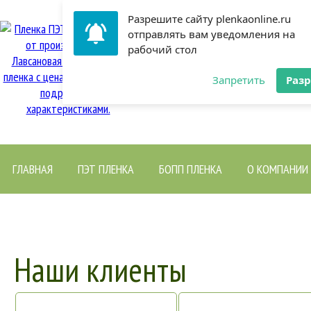
Разрешите сайту plenkaonline.ru
Поставка ПЭТ и БОПП по Ро
отправлять вам уведомления на
рабочий стол
СНГ 
Запретить
Раз
sales@petplenka.ru
ГЛАВНАЯ
ПЭТ ПЛЕНКА
БОПП ПЛЕНКА
О КОМПАНИИ
Наши клиенты